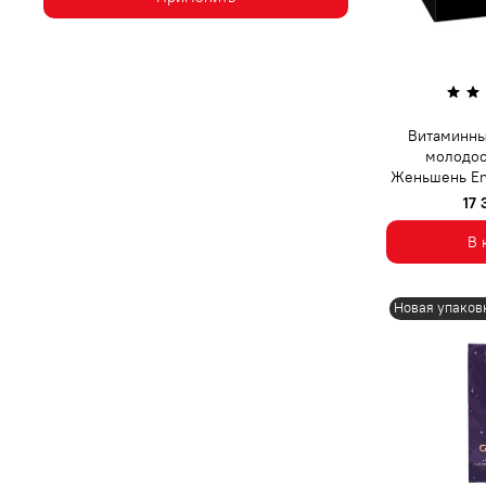
Витаминны
молодос
Женьшень En
17
В 
Новая упаков