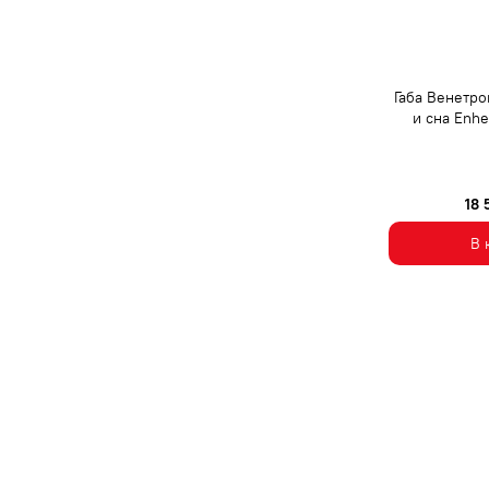
Габа Венетро
и сна Enhe
18
В 