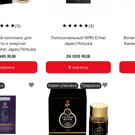
(6)
(8)
й комплекс для
Липосомальный NMN Enhel
Вита
ти и энергии:
Japan/Yotsuba
Балан
hel Japan/Yotsuba
 340 RUB
26 000 RUB
корзину
В корзину
ка
Новая упаковка
Предзаказ