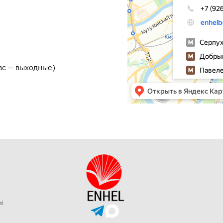
 вс — выходные)
ы