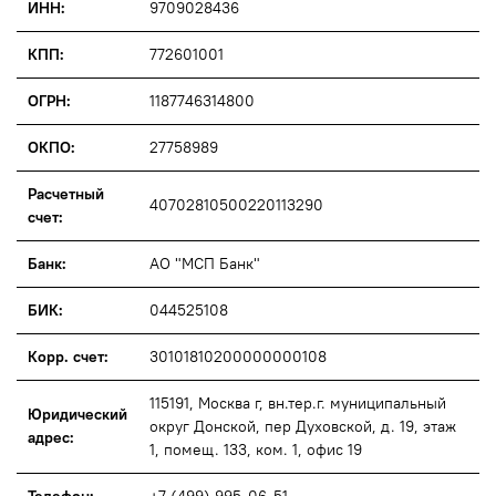
ИНН:
9709028436
КПП:
772601001
ОГРН:
1187746314800
ОКПО:
27758989
Расчетный
40702810500220113290
счет:
Банк:
АО "МСП Банк"
БИК:
044525108
Корр. счет:
30101810200000000108
115191, Москва г, вн.тер.г. муниципальный
Юридический
округ Донской, пер Духовской, д. 19, этаж
адрес:
1, помещ. 133, ком. 1, офис 19
Телефон:
+7 (499) 995-06-51