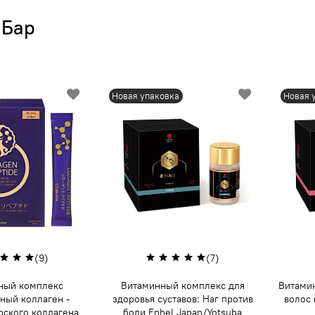
 Бар
Новая упаковка
Новая 
(9)
(7)
ный комплекс
Витаминный комплекс для
Витами
ный коллаген -
здоровья суставов: Наг против
волос 
рского коллагена
боли Enhel Japan/Yotsuba