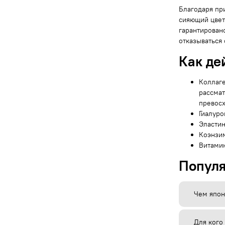
Благодаря при
сияющий цвет
гарантирован
отказываться
Как де
Коллаге
рассмат
превос
Гиалуро
Эластин
Коэнзим
Витамин
Попул
Чем япон
Для кого