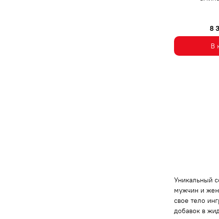
8 
В 
Уникальный с
мужчин и жен
свое тело ин
добавок в жи