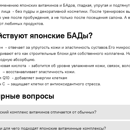
менению японских витаминов и БАдов, гладкая, упругая и подтянут
 лица - без пудры и декоративной косметики. После тренировок вы
о уже после пробуждения, а не только после посещения салона. А 
 от любимых продуктов.
йствуют японские БАДы?
н - отвечает за упругость кожи и эластичность суставов.Его микро
ривают его как строительные блоки для собственного коллагена. 
ходную абсорбцию.
новая кислота - заботится об уровне увлажнения кожи, связок, волос
 – восстанавливает эластичность кожи.
 Q10 - добавляет энергии клеткам
 С – защищает клетки от антиоксидантного стресса.
ярные вопросы
ский комплекс витаминов отличается от обычных?
 и для чего подходят японские витаминные комплексы?