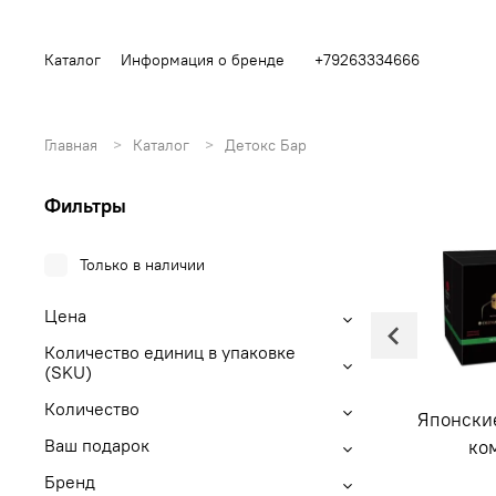
Каталог
Информация о бренде
+79263334666
Главная
Каталог
Детокс Бар
Фильтры
Только в наличии
Цена
Количество единиц в упаковке
(SKU)
Количество
комплексы
Витаминные комплексы
Японски
Ваш подарок
auty
Enhel Med
ко
Бренд