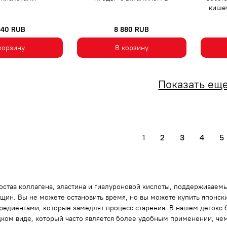
кишеч
340 RUB
8 880 RUB
корзину
В корзину
Показать ещ
1
2
3
4
5
остав коллагена, эластина и гиалуроновой кислоты, поддерживаем
щин. Вы не можете остановить время, но вы можете купить японск
гредиентами, которые замедлят процесс старения. В нашем детокс
дком виде, который часто является более удобным применении, чем