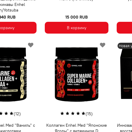
кинавы Enhel
n/Yotsuba
 940 RUB
15 000 RUB
корзину
В корзину
Новая 
(12)
(15)
el Med "Ваниль" с
Коллаген Enhel Med "Японские
Иннова
окислотами
Ягоды" с витамином D
восст