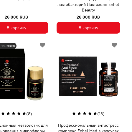
лактобактерий Лактохелп Enhel
Beauty
26 000 RUB
26 000 RUB
В корзину
В корзину
упаковка
(8)
(18)
ционный метабиотик для
Профессиональный антистресс
ановления микрофлоры
комплекс Enhel Med в капсулах