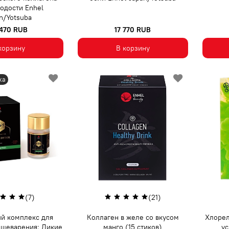
одости Enhel
n/Yotsuba
 470 RUB
17 770 RUB
корзину
В корзину
ка
(7)
(21)
й комплекс для
Коллаген в желе со вкусом
Хлорел
ищеварения: Дикие
манго (15 стиков)
у