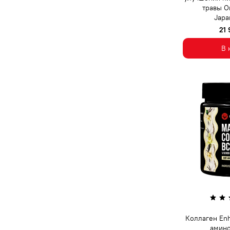
травы О
Japa
21
В 
Коллаген Enh
амин