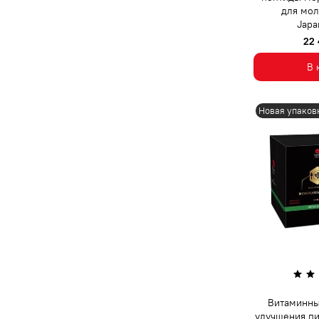
для мол
Japa
22
В 
Новая упаков
Витаминны
улучшения п