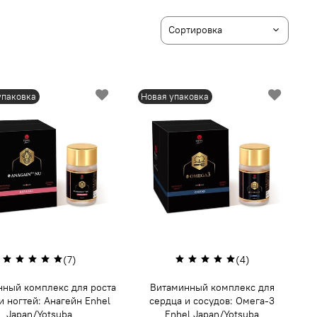
упаковка
Новая упаковка
(7)
(4)
нный комплекс для роста
Витаминный комплекс для
и ногтей: Анагейн Enhel
сердца и сосудов: Oмега-3
Japan/Yotsuba
Enhel Japan/Yotsuba