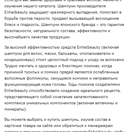
изучения нашего каталога. Шампуни производителя
Enhelbeauty защищают чрезмерного выпадения, помогают в
борьбе против перхоти, придают вызывающий восхищение
блеск и гладкость. Шампуни японского бренда – это гарантия
безопасности, натурального состава, эффективности и
высочайшего качества продукции.
За высокой эффективностью средств Enhelbeauty (включая
шампуни для волос, маски, бальзамы, ополаскиватели и
кондиционеры) стоит целостный подход к уходу за волосами.
Трудно мечтать о здоровых и блестящих локонах, когда
причиной тусклых и ломких прядей являются ослабленные
волосяные фолликулы, секущиеся кончики и неправильно
функционирующая кожа головы. Годы поисков создателями
Enhelbeauty способствовали созданию идеального рецепта,
представляющего собой сочетание запатентованного
комплекса уникальных компонентов (включая витамины и
минералы).
Вы можете выбрать и купить шампунь, изучив состав в
карточке товара на сайте или обратиться к менеджерам
магазина японских косметических средств Enhelbeauty, чтобы