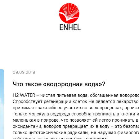
09.09.2019
Что такое «водородная вода»?
H2 WATER – чистая питьевая вода, обогащенная водородо
Способствует регенерации клеток Не является лекарств
принимает важнейшее участие во всех процессах, проис
Только молекула водорода способна проникать в клетки 
маленькая в природе, что позволяет ей легко проникать 
оксидантами, водород превращает их в воду – это безоп
только цитотоксические радикалы, не нарушая физиолог
собственные защитные системы организма...