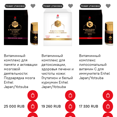
Новая упаковка
Новая упаковка
Новая упаковка
Витаминный
Витаминный
Витаминный
комплекс для
комплекс для
комплекс
памяти и активации
детоксикации,
липосомальный
мозговой
здоровья печени и
витамин С для
деятельности:
чистоты кожи:
иммунитета Enhel
Подзарядка мозга
Глутатион и белый
Japan/Yotsuba
Enhel
куркумин Enhel
Japan/Yotsuba
Japan/Yotsuba
25 000 RUB
19 260 RUB
17 330 RUB