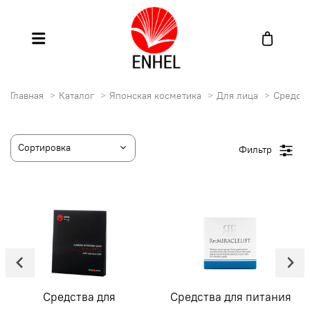
Главная
Каталог
Японская косметика
Для лица
Средств
Фильтр
Средства для питания
Кожа вокруг глаз