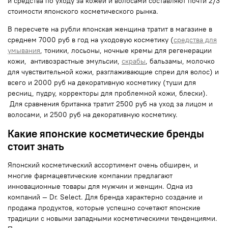
и средства по уходу за кожей и волосами составляют почти 2/3
стоимости японского косметического рынка.
В пересчете на рубли японская женщина тратит в магазине в
среднем 7000 руб в год на уходовую косметику (
средства для
умывания
, тоники, лосьоны, ночные кремы для регенерации
кожи, антивозрастные эмульсии,
скрабы
, бальзамы, молочко
для чувствительной кожи, разглаживающие спреи для волос) и
всего и 2000 руб на декоративную косметику (туши для
ресниц, пудру, корректоры для проблемной кожи, блески).
Для сравнения британка тратит 2500 руб на уход за лицом и
волосами, и 2500 руб на декоративную косметику.
Какие японские косметические бренды
стоит знать
Японский косметический ассортимент очень обширен, и
многие фармацевтические компании предлагают
инновационные товары для мужчин и женщин. Одна из
компаний — Dr. Select. Для бренда характерно создание и
продажа продуктов, которые успешно сочетают японские
традиции с новыми западными косметическими тенденциями.