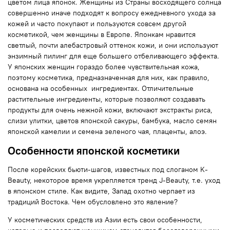
цветом лица японок. Женщины из Страны восходящего солнца
совершенно иначе подходят к вопросу ежедневного ухода за
кожей и часто покупают и пользуются совсем другой
косметикой, чем женщины в Европе. Японкам нравится
светлый, почти алебастровый оттенок кожи, и они используют
энзимный пилинг для еще большего отбеливающего эффекта.
У японских женщин гораздо более чувствительная кожа,
поэтому косметика, предназначенная для них, как правило,
основана на особенных ингредиентах. Отличительные
растительные ингредиенты, которые позволяют создавать
продукты для очень нежной кожи, включают экстракты риса,
слизи улитки, цветов японской сакуры, бамбука, масло семян
японской камелии и семена зеленого чая, плаценты, алоэ.
Особенности японской косметики
После корейских бьюти-шагов, известных под слоганом K-
Beauty, некоторое время укрепляется тренд J-Beauty, т.е. уход
в японском стиле. Как видите, Запад охотно черпает из
традиций Востока. Чем обусловлено это явление?
У косметических средств из Азии есть свои особенности,