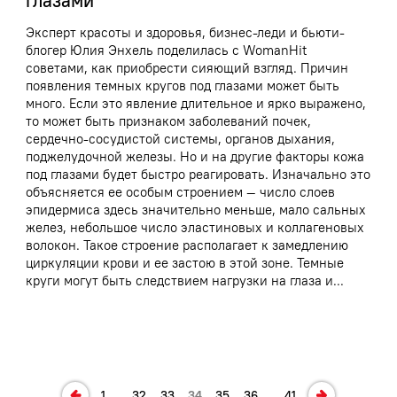
глазами
Эксперт красоты и здоровья, бизнес-леди и бьюти-
блогер Юлия Энхель поделилась с WomanHit
советами, как приобрести сияющий взгляд. Причин
появления темных кругов под глазами может быть
много. Если это явление длительное и ярко выражено,
то может быть признаком заболеваний почек,
сердечно-сосудистой системы, органов дыхания,
поджелудочной железы. Но и на другие факторы кожа
под глазами будет быстро реагировать. Изначально это
объясняется ее особым строением — число слоев
эпидермиса здесь значительно меньше, мало сальных
желез, небольшое число эластиновых и коллагеновых
волокон. Такое строение располагает к замедлению
циркуляции крови и ее застою в этой зоне. Темные
круги могут быть следствием нагрузки на глаза и...
…
…
1
32
33
34
35
36
41