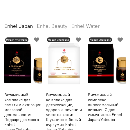
Enhel Japan
Enhel Beauty
Enhel Water
Новая упаковка
Новая упаковка
Новая упаковка
Витаминный
Витаминный
Витаминный
комплекс для
комплекс для
комплекс
памяти и активации
детоксикации,
липосомальный
мозговой
здоровья печени и
витамин С для
деятельности:
чистоты кожи:
иммунитета Enhel
Подзарядка мозга
Глутатион и белый
Japan/Yotsuba
Enhel
куркумин Enhel
Japan/Yotsuba
Japan/Yotsuba