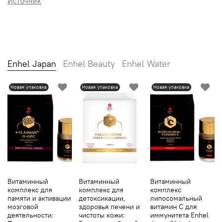
Источник
Enhel Japan
Enhel Beauty
Enhel Water
Новая упаковка
Новая упаковка
Новая упаковка
Витаминный
Витаминный
Витаминный
комплекс для
комплекс для
комплекс
памяти и активации
детоксикации,
липосомальный
мозговой
здоровья печени и
витамин С для
деятельности:
чистоты кожи:
иммунитета Enhel