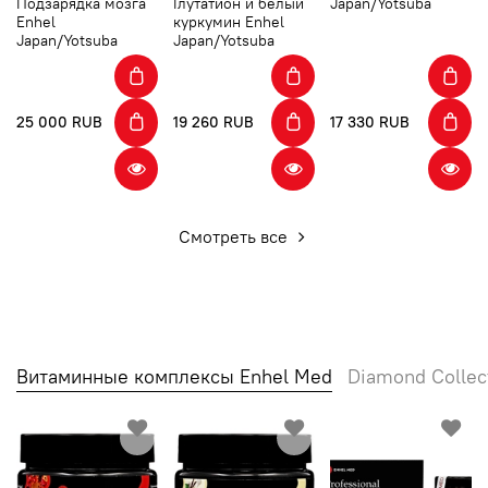
Подзарядка мозга
Глутатион и белый
Japan/Yotsuba
Enhel
куркумин Enhel
Japan/Yotsuba
Japan/Yotsuba
25 000 RUB
19 260 RUB
17 330 RUB
Смотреть все
Витаминные комплексы Enhel Med
Diamond Collec