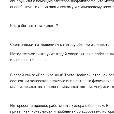
обнаружили с помощью электроэнцефалографа, что метод а
способствует их психологическому и физическому восста
Как работает тета-хилинг?
Скептическим отношением к методу обычно отличаются лю
Метод тета-хилинга учит людей соединяться с собственн
излечивают человека.
В своей книге «Расширенный Theta Healing», ставшей бе
состоянии человека напрямую влияют на его физическое 
мыслительных паттернов (привычных алгоритмов) или ге
Интересен и процесс работы тета-хилера с больным. Во 
привычках, комплексах и проблемах со здоровьем, которы