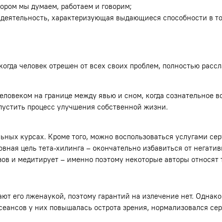
отором мы думаем, работаем и говорим;
я деятельность, характеризующая выдающиеся способности в то
когда человек отрешен от всех своих проблем, полностью рассл
человеком на границе между явью и сном, когда сознательное 
апустить процесс улучшения собственной жизни.
ьных курсах. Кроме того, можно воспользоваться услугами сер
вная цель тета-хилинга – окончательно избавиться от негати
ов и медитирует – именно поэтому некоторые авторы относят 
ают его лженаукой, поэтому гарантий на излечение нет. Одна
 сеансов у них повышалась острота зрения, нормализовался сер