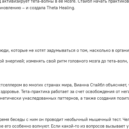
ктивизирует тета-волны в ее мозге. Стайбл начать практикова
новлению – и создала Theta Healing.
ди, которые не хотят задумываться о том, насколько в органи
ой энергией; изменять свой ритм головного мозга до тета-вол
стселлером во многих странах мира, Вианна Стайбл объясняет,
здоровье. Тета-практика работает за счет освобождения от н
нетически унаследованных паттернов, а также создания позит
время беседы с ним он проводит необычный мышечный тест. Чел
е его особенно волнуют. Если какой-то из вопросов вызывает 