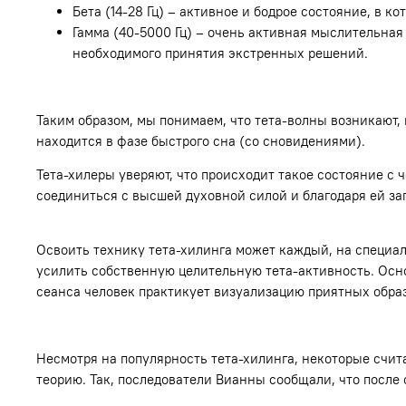
Бета (14-28 Гц) – активное и бодрое состояние, в к
Гамма (40-5000 Гц) – очень активная мыслительна
необходимого принятия экстренных решений.
Таким образом, мы понимаем, что тета-волны возникают, 
находится в фазе быстрого сна (со сновидениями).
Тета-хилеры уверяют, что происходит такое состояние с 
соединиться с высшей духовной силой и благодаря ей з
Освоить технику тета-хилинга может каждый, на специал
усилить собственную целительную тета-активность. Осно
сеанса человек практикует визуализацию приятных образ
Несмотря на популярность тета-хилинга, некоторые счит
теорию. Так, последователи Вианны сообщали, что после