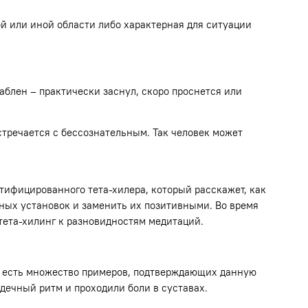
й или иной области либо характерная для ситуации
аблен – практически заснул, скоро проснется или
встречается с бессознательным. Так человек может
тифицированного тета-хилера, который расскажет, как
вных установок и заменить их позитивными. Во время
тета-хилинг к разновидностям медитаций.
ко есть множество примеров, подтверждающих данную
дечный ритм и проходили боли в суставах.