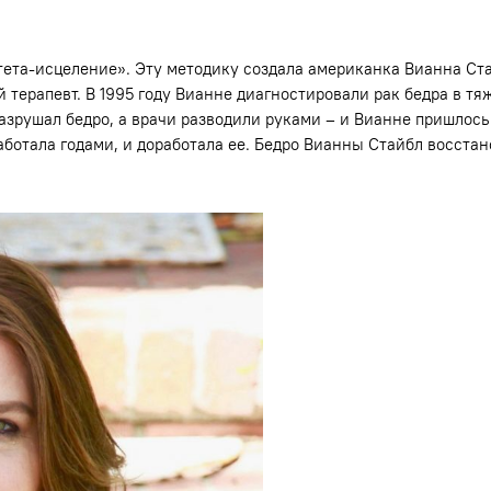
«тета-исцеление». Эту методику создала американка Вианна Ст
 терапевт. В 1995 году Вианне диагностировали рак бедра в т
зрушал бедро, а врачи разводили руками – и Вианне пришлось
аботала годами, и доработала ее. Бедро Вианны Стайбл восстан