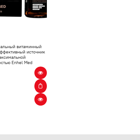
альный витаминный
Эффективный источник
максимальной
остью Enhel Med