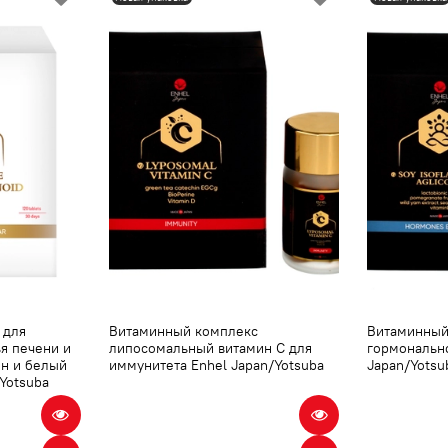
 для
Витаминный комплекс
Витаминный
ья печени и
липосомальный витамин С для
гормонально
он и белый
иммунитета Enhel Japan/Yotsuba
Japan/Yotsu
Yotsuba