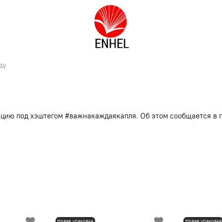
ду
кцию под хэштегом #важнакаждаякапля. Об этом сообщается в 
Новая упаковка
Новая упаковка