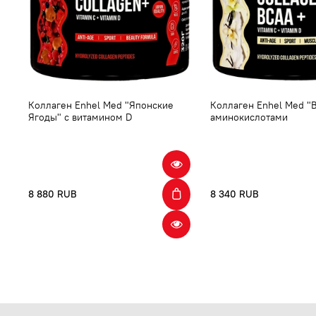
Коллаген Enhel Med "Японские
Коллаген Enhel Med "В
Ягоды" с витамином D
аминокислотами
8 880 RUB
8 340 RUB