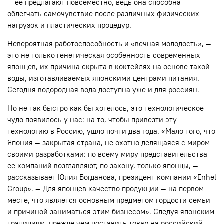
— ее предлагают повсеместно, ведь она способна
облегчать самочувствие после различных физических
нагрузок и пластических процедур.
Невероятная работоспособность и «вечная молодость», —
это не только генетическая особенность современных
японцев, их причина скрыта в коктейлях на основе такой
воды, изготавливаемых японскими центрами питания.
Сегодня водородная вода доступна уже и для россиян.
Но не так быстро как бы хотелось, это технологическое
чудо появилось у нас: на то, чтобы привезти эту
технологию в Россию, ушло почти два года. «Мало того, что
Япония — закрытая страна, не охотно делящаяся с миром
своими разработками: по всему миру представительства
ее компаний возглавляют, по закону, только японцы, —
рассказывает Юлия Богданова, президент компании «Enhel
Group». — Для японцев качество продукции — на первом
месте, что является основным предметом гордости семьи
и причиной заниматься этим бизнесом». Следуя японским
традициям, прежде чем поставить товар на российский