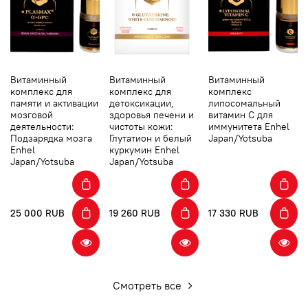
Витаминный
Витаминный
Витаминный
комплекс для
комплекс для
комплекс
памяти и активации
детоксикации,
липосомальный
мозговой
здоровья печени и
витамин С для
деятельности:
чистоты кожи:
иммунитета Enhel
Подзарядка мозга
Глутатион и белый
Japan/Yotsuba
Enhel
куркумин Enhel
Japan/Yotsuba
Japan/Yotsuba
25 000 RUB
19 260 RUB
17 330 RUB
Смотреть все