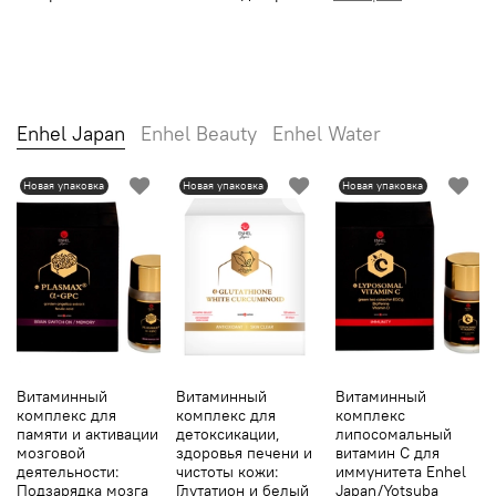
Enhel Japan
Enhel Beauty
Enhel Water
Новая упаковка
Новая упаковка
Новая упаковка
Витаминный
Витаминный
Витаминный
комплекс для
комплекс для
комплекс
памяти и активации
детоксикации,
липосомальный
мозговой
здоровья печени и
витамин С для
деятельности:
чистоты кожи:
иммунитета Enhel
Подзарядка мозга
Глутатион и белый
Japan/Yotsuba