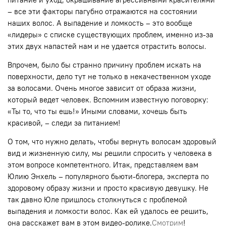
– все эти факторы пагубно отражаются на состоянии
наших волос. А выпадение и ломкость – это вообще
«лидеры» с списке существующих проблем, именно из-за
этих двух напастей нам и не удается отрастить волосы.
Впрочем, было бы странно причину проблем искать на
поверхности, дело тут не только в некачественном уходе
за волосами. Очень многое зависит от образа жизни,
который ведет человек. Вспомним известную поговорку:
«Ты то, что ты ешь!» Иными словами, хочешь быть
красивой, – следи за питанием!
О том, что нужно делать, чтобы вернуть волосам здоровый
вид и жизненную силу, мы решили спросить у человека в
этом вопросе компетентного. Итак, представляем вам
Юлию Энхель – популярного бьюти-блогера, эксперта по
здоровому образу жизни и просто красивую девушку. Не
так давно Юле пришлось столкнуться с проблемой
выпадения и ломкости волос. Как ей удалось ее решить,
она расскажет вам в этом видео-ролике.
Смотрим
!