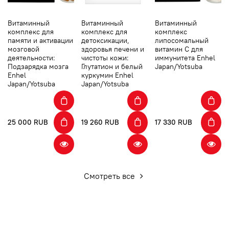
Витаминный
Витаминный
Витаминный
комплекс для
комплекс для
комплекс
памяти и активации
детоксикации,
липосомальный
мозговой
здоровья печени и
витамин С для
деятельности:
чистоты кожи:
иммунитета Enhel
Подзарядка мозга
Глутатион и белый
Japan/Yotsuba
Enhel
куркумин Enhel
Japan/Yotsuba
Japan/Yotsuba
25 000 RUB
19 260 RUB
17 330 RUB
Смотреть все