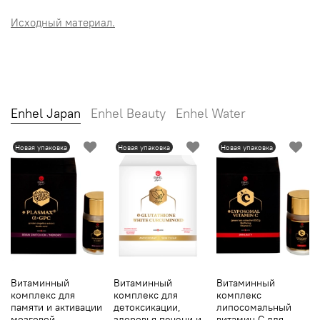
Исходный материал.
Enhel Japan
Enhel Beauty
Enhel Water
Новая упаковка
Новая упаковка
Новая упаковка
Витаминный
Витаминный
Витаминный
комплекс для
комплекс для
комплекс
памяти и активации
детоксикации,
липосомальный
мозговой
здоровья печени и
витамин С для