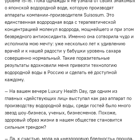
уровне 15-16. Пока однажды я не узнала от своих знакомых
о японской водородной воде, которую производят
аппараты компании-производителя Suisosum. Это
единственная водородная вода с терапевтической
концентрацией молекул водорода, мощнейшего и при этом
безвредного антиоксиданта. Именно она сотворила чудо и
исполнила мою мечту: уже несколько лет к удивлению
врачей и к нашей радости у бабушки уровень сахара
совершенно нормальный. Такие поразительные
результаты вдохновили меня привезти технологию
водородной воды в Россию и сделать её доступной
каждому.
— На вашем вечере Luxury Health Day, где одним из
главных «действующих лиц» выступал как раз аппарат по
производству водородной воды, среди гостей было много
звезд шоу-бизнеса, ученых, бизнесменов. Похоже,
здоровый образ жизни в нашем обществе становится
сильным трендом?
— Да, к счастью, мода на «нездоровую бледность» прошла,