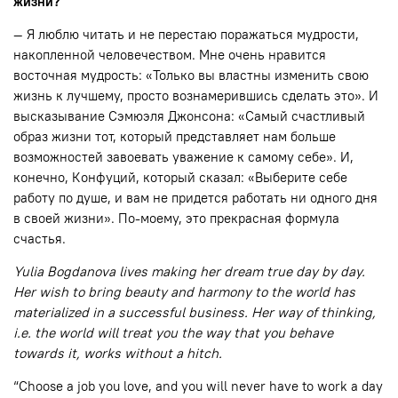
жизни?
— Я люблю читать и не перестаю поражаться мудрости,
накопленной человечеством. Мне очень нравится
восточная мудрость: «Только вы властны изменить свою
жизнь к лучшему, просто вознамерившись сделать это». И
высказывание Сэмюэля Джонсона: «Самый счастливый
образ жизни тот, который представляет нам больше
возможностей завоевать уважение к самому себе». И,
конечно, Конфуций, который сказал: «Выберите себе
работу по душе, и вам не придется работать ни одного дня
в своей жизни». По-моему, это прекрасная формула
счастья.
Yulia Bogdanova lives making her dream true day by day.
Her wish to bring beauty and harmony to the world has
materialized in a successful business. Her way of thinking,
i.e. the world will treat you the way that you behave
towards it, works without a hitch.
“Choose a job you love, and you will never have to work a day