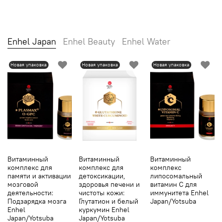
Enhel Japan
Enhel Beauty
Enhel Water
Новая упаковка
Новая упаковка
Новая упаковка
Витаминный
Витаминный
Витаминный
комплекс для
комплекс для
комплекс
памяти и активации
детоксикации,
липосомальный
мозговой
здоровья печени и
витамин С для
деятельности:
чистоты кожи:
иммунитета Enhel
Подзарядка мозга
Глутатион и белый
Japan/Yotsuba
Enhel
куркумин Enhel
Japan/Yotsuba
Japan/Yotsuba