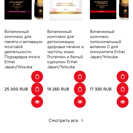
Витаминный
Витаминный
Витаминный
комплекс для
комплекс для
комплекс
памяти и активации
детоксикации,
липосомальный
мозговой
здоровья печени и
витамин С для
деятельности:
чистоты кожи:
иммунитета Enhel
Подзарядка мозга
Глутатион и белый
Japan/Yotsuba
Enhel
куркумин Enhel
Japan/Yotsuba
Japan/Yotsuba
25 000 RUB
19 260 RUB
17 330 RUB
Смотреть все