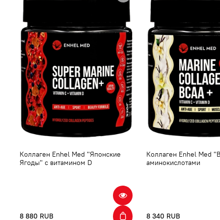
Коллаген Enhel Med "Японские
Коллаген Enhel Med "В
Ягоды" с витамином D
аминокислотами
8 880 RUB
8 340 RUB