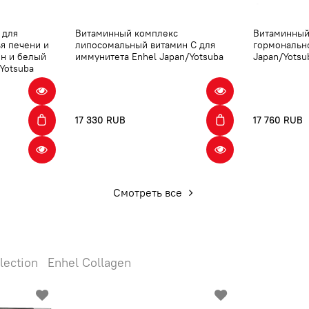
 для
Витаминный комплекс
Витаминный
ья печени и
липосомальный витамин С для
гормонально
он и белый
иммунитета Enhel Japan/Yotsuba
Japan/Yotsu
Yotsuba
17 330 RUB
17 760 RUB
Смотреть все
lection
Enhel Collagen