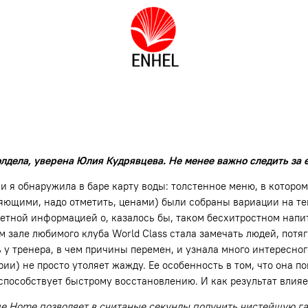
лдела, уверена Юлия Кудрявцева. Не менее важно следить за 
и я обнаружила в баре карту воды: толстенное меню, в которо
ляющими, надо отметить, ценами) были собраны вариации на тем
тной информацией о, казалось бы, таком бесхитростном напит
м зале любимого клуба World Class стала замечать людей, потя
у тренера, в чем причины перемен, и узнала много интересног
гории) не просто утоляет жажду. Ее особенность в том, что он
 способствует быстрому восстановлению. И как результат влия
lue Home позволяет в считаные секунды получить чистейшую г