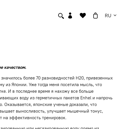
RU
ее качеством.
м значилось более 70 разновидностей H20, привезенных
у из Японии. Уже тогда меня посетила мысль, что
ке. И в последнее время я нахожу все больше
гивающих воду из герметичных пакетов Enhel и напрочь
о. Оказывается, японские ученые доказали, что
а повышает выносливость, улучшает мышечный тонус,
ет на эффективность тренировок.
азированную или негазированную воду прямо из