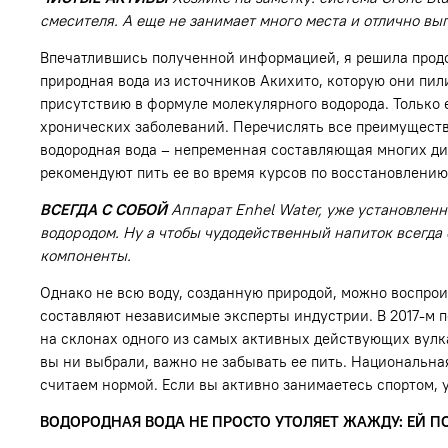
смесителя. А еще не занимает много места и отлично выг
Впечатлившись полученной информацией, я решила продо
природная вода из источников Акихито, которую они пил
присутствию в формуле молекулярного водорода. Только 
хронических заболеваний. Перечислять все преимущества
водородная вода – непременная составляющая многих дие
рекомендуют пить ее во время курсов по восстановлению
ВСЕГДА С СОБОЙ
Аппарат Enhel Water, уже установленн
водородом. Ну а чтобы чудодейственный напиток всегда
компоненты.
Однако не всю воду, созданную природой, можно воспроиз
составляют независимые эксперты индустрии. В 2017-м пе
на склонах одного из самых активных действующих вулкан
вы ни выбрали, важно не забывать ее пить. Национальн
считаем нормой. Если вы активно занимаетесь спортом, ув
ВОДОРОДНАЯ ВОДА НЕ ПРОСТО УТОЛЯЕТ ЖАЖДУ: ЕЙ 