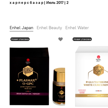
х а р п е р с б а з а р | Июль 2017 | 2
Enhel Japan
Enhel Beauty
Enhel Water
Новая упаковка
Новая упаковка