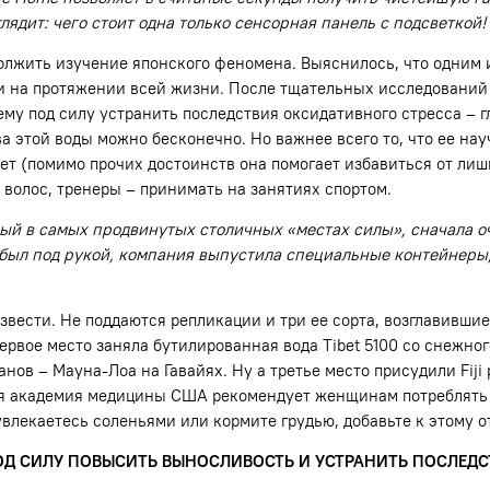
лядит: чего стоит одна только сенсорная панель с подсветкой!
лжить изучение японского феномена. Выяснилось, что одним 
и на протяжении всей жизни. После тщательных исследований 
ему под силу устранить последствия оксидативного стресса – 
 этой воды можно бесконечно. Но важнее всего то, что ее на
т (помимо прочих достоинств она помогает избавиться от лиш
 волос, тренеры – принимать на занятиях спортом.
ый в самых продвинутых столичных «местах силы», сначала оч
 был под рукой, компания выпустила специальные контейнеры,
вести. Не поддаются репликации и три ее сорта, возглавившие
рвое место заняла бутилированная вода Tibet 5100 со снежного
ов – Мауна-Лоа на Гавайях. Ну а третье место присудили Fiji
ая академия медицины США рекомендует женщинам потреблять 2
лекаетесь соленьями или кормите грудью, добавьте к этому от 
ПОД СИЛУ ПОВЫСИТЬ ВЫНОСЛИВОСТЬ И УСТРАНИТЬ ПОСЛЕД