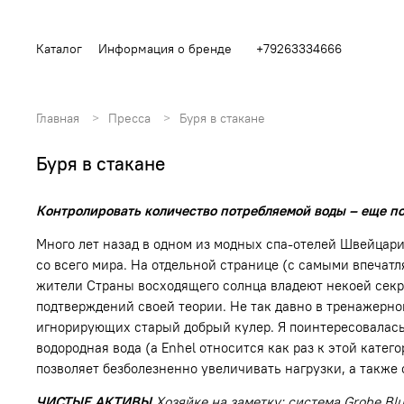
Каталог
Информация о бренде
+79263334666
Главная
Пресса
Буря в стакане
Буря в стакане
Контролировать количество потребляемой воды – еще по
Много лет назад в одном из модных спа-отелей Швейцари
со всего мира. На отдельной странице (с самыми впечат
жители Страны восходящего солнца владеют некоей секре
подтверждений своей теории. Не так давно в тренажерно
игнорирующих старый добрый кулер. Я поинтересовалась 
водородная вода (а Enhel относится как раз к этой кате
позволяет безболезненно увеличивать нагрузки, а также
ЧИСТЫЕ АКТИВЫ
Хозяйке на заметку: система Grohe B