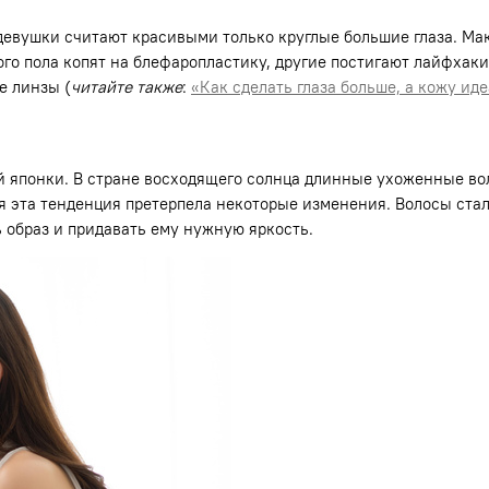
 девушки считают красивыми только круглые большие глаза. Ма
го пола копят на блефаропластику, другие постигают лайфхаки
е линзы (
читайте также
:
«Как сделать глаза больше, а кожу ид
 японки. В стране восходящего солнца длинные ухоженные во
ня эта тенденция претерпела некоторые изменения. Волосы ст
 образ и придавать ему нужную яркость.