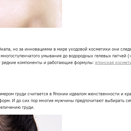
апа, но за инновациями в мире уходовой косметики они следя
т многоступенчатого умывания до водородных гелевых патчей (
ят редкие компоненты и работающие формулы:
японская космет
мером груди считается в Японии идеалом женственности и кра
форм. И до сих пор многие мужчины предпочитают выбирать с
величению груди.