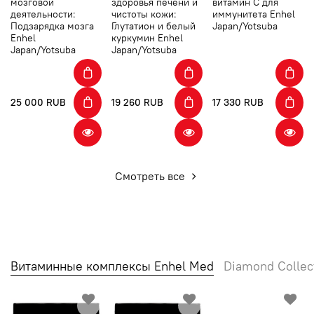
мозговой
здоровья печени и
витамин С для
деятельности:
чистоты кожи:
иммунитета Enhel
Подзарядка мозга
Глутатион и белый
Japan/Yotsuba
Enhel
куркумин Enhel
Japan/Yotsuba
Japan/Yotsuba
25 000 RUB
19 260 RUB
17 330 RUB
Смотреть все
Витаминные комплексы Enhel Med
Diamond Collec