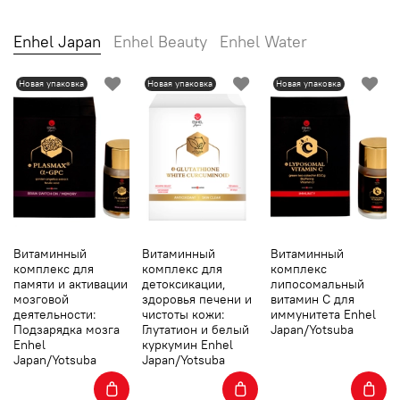
Enhel Japan
Enhel Beauty
Enhel Water
Новая упаковка
Новая упаковка
Новая упаковка
Витаминный
Витаминный
Витаминный
комплекс для
комплекс для
комплекс
памяти и активации
детоксикации,
липосомальный
мозговой
здоровья печени и
витамин С для
деятельности:
чистоты кожи:
иммунитета Enhel
Подзарядка мозга
Глутатион и белый
Japan/Yotsuba
Enhel
куркумин Enhel
Japan/Yotsuba
Japan/Yotsuba