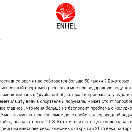
са
 последнее время нас собирается больше 50 тысяч ? Во-вторых
 известный спортсмен рассказал мне про водородную воду, кот
познакомилась с @yulia.enhel , которая и привезла эту чудо-во
заметила эту воду в спортзале и подумала, может стоит попроб
 главное , что меня больше не беспокоит проблема с желудком,
 ещё можно умываться. На самом деле свойств у водородной во
тайте, познавательно ? P.S. Кстати, считается ,что водородная 
одним из наиболее революционных открытий 21-го века, котор