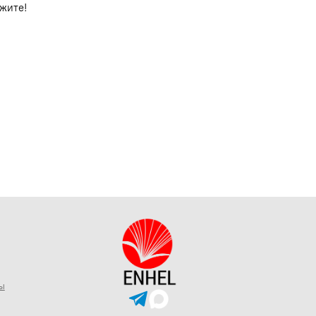
ажите!
ы