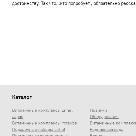
достоинству. Так что…кто попробует , обязательно расск
Каталог
Витаминные комплексы Enhel
Новинки
Japan
Оборудование
Витаминные комплексы Yotsuba
Витаминные комплекс
Подарочные наборы Enhel
Родниковая вода
Премиальная космецевтика
Бренды