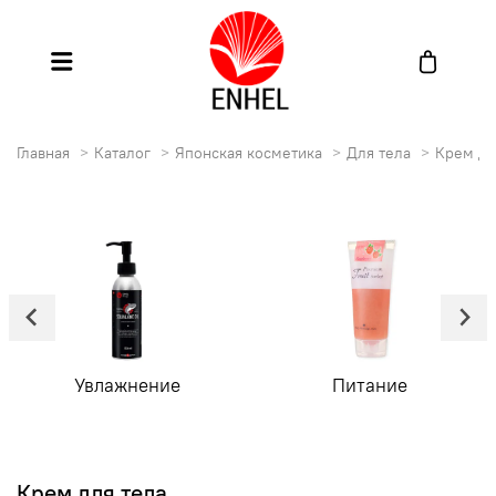
Главная
Каталог
Японская косметика
Для тела
Крем дл
Увлажнение
Питание
Крем для тела