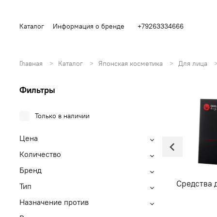
Каталог
Информация о бренде
+79263334666
Главная
Каталог
Японская косметика
Для лица
Фильтры
Только в наличии
Цена
Количество
Бренд
омоложения
Средства для очищения
Средства 
Тип
а
лица
Назначение против