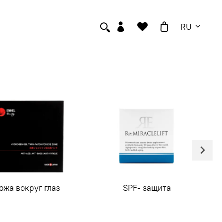
RU
ожа вокруг глаз
SPF- защита
С