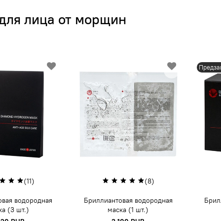
для лица от морщин
Предза
(11)
(8)
овая водородная
Бриллиантовая водородная
Брил
а (3 шт.)
маска (1 шт.)