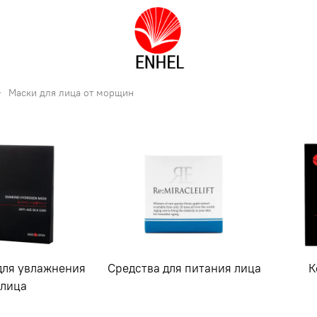
Маски для лица от морщин
для увлажнения
Средства для питания лица
К
лица