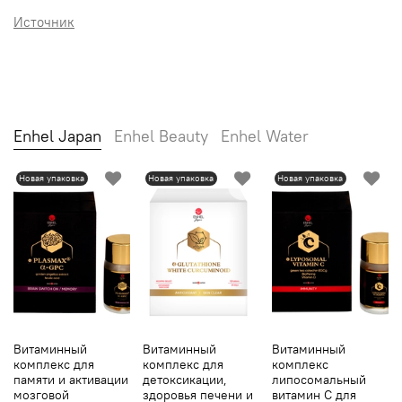
Источник
Enhel Japan
Enhel Beauty
Enhel Water
Новая упаковка
Новая упаковка
Новая упаковка
Витаминный
Витаминный
Витаминный
комплекс для
комплекс для
комплекс
памяти и активации
детоксикации,
липосомальный
мозговой
здоровья печени и
витамин С для