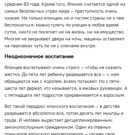
среднем 83 года. Кроме того, Япония считается одной из
самых безопасных стран мира — преступность очень
низкая. Не только японцам, но и гостям страны не о чем
беспокоиться: можно гулять по улицам в любое время
суток, никто не посягнет ни на жизнь, ни на имущество.
Многие не закрывают двери на ночь, машины оставляют
на парковках чуть ли не с ключами внутри.
Неоднозначное воспитание
Японцев воспитывают очень строго — чтобы не сказать
жестко. До пяти лет ребенку разрешается все — с ним
обращаются как с королем, всему потакают. Но с пяти-
шести лет держат, что называется, в ежовых рукавицах. А
с пятнадцати лет подросток приравнивается к взрослым.
Вот такой парадокс японского воспитания — в детстве
разрешается абсолютно все, потом десять лет муштры и
труда. И человек вырастает дисциплинированным,
законопослушным гражданином. Один из главных
принципов японского мировоззрения — «всему свое