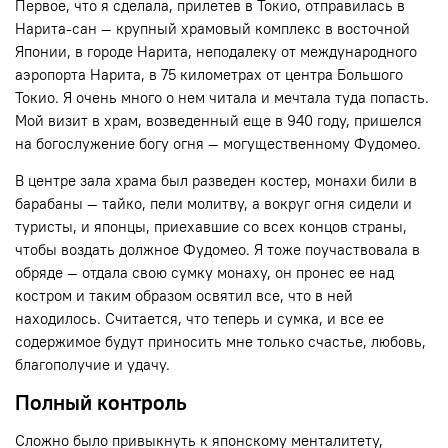
Первое, что я сделала, прилетев в Токио, отправилась в
Нарита-сан — крупный храмовый комплекс в восточной
Японии, в городе Нарита, неподалеку от международного
аэропорта Нарита, в 75 километрах от центра Большого
Токио. Я очень много о нем читала и мечтала туда попасть.
Мой визит в храм, возведенный еще в 940 году, пришелся
на богослужение богу огня — могущественному Фудомео.
В центре зала храма был разведен костер, монахи били в
барабаны — тайко, пели молитву, а вокруг огня сидели и
туристы, и японцы, приехавшие со всех концов страны,
чтобы воздать должное Фудомео. Я тоже поучаствовала в
обряде — отдала свою сумку монаху, он пронес ее над
костром и таким образом освятил все, что в ней
находилось. Считается, что теперь и сумка, и все ее
содержимое будут приносить мне только счастье, любовь,
благополучие и удачу.
Полный контроль
Сложно было привыкнуть к японскому менталитету,