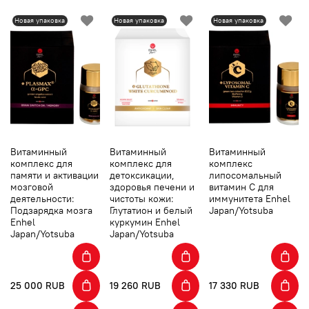
Новая упаковка
Новая упаковка
Новая упаковка
Витаминный
Витаминный
Витаминный
комплекс для
комплекс для
комплекс
памяти и активации
детоксикации,
липосомальный
мозговой
здоровья печени и
витамин С для
деятельности:
чистоты кожи:
иммунитета Enhel
Подзарядка мозга
Глутатион и белый
Japan/Yotsuba
Enhel
куркумин Enhel
Japan/Yotsuba
Japan/Yotsuba
25 000 RUB
19 260 RUB
17 330 RUB