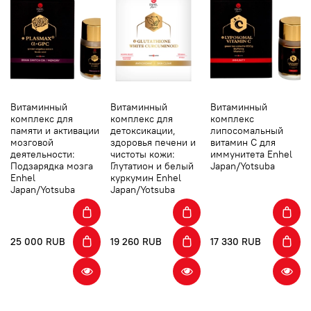
Витаминный
Витаминный
Витаминный
комплекс для
комплекс для
комплекс
памяти и активации
детоксикации,
липосомальный
мозговой
здоровья печени и
витамин С для
деятельности:
чистоты кожи:
иммунитета Enhel
Подзарядка мозга
Глутатион и белый
Japan/Yotsuba
Enhel
куркумин Enhel
Japan/Yotsuba
Japan/Yotsuba
25 000 RUB
19 260 RUB
17 330 RUB