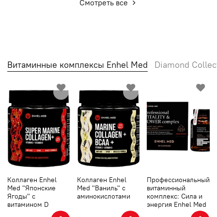
Смотреть все
Витаминные комплексы Enhel Med
Diamond Collec
Коллаген Enhel
Коллаген Enhel
Профессиональный
Med "Японские
Med "Ваниль" с
витаминный
Ягоды" с
аминокислотами
комплекс: Сила и
витамином D
энергия Enhel Med