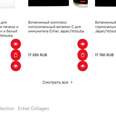
 для
Витаминный комплекс
Витаминный
ья печени и
липосомальный витамин С для
гормонально
он и белый
иммунитета Enhel Japan/Yotsuba
Japan/Yotsu
Yotsuba
17 330 RUB
17 760 RUB
Смотреть все
lection
Enhel Collagen