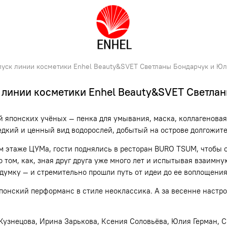
пуск линии косметики Enhel Beauty&SVET Светланы Бондарчук и Ю
 линии косметики Enhel Beauty&SVET Светла
 японских учёных — пенка для умывания, маска, коллагеновая
редкий и ценный вид водорослей, добытый на острове долгожит
м этаже ЦУМа, гости поднялись в ресторан BURO TSUM, чтобы 
 том, как, зная друг друга уже много лет и испытывая взаимн
думку — и стремительно прошли путь от идеи до ее воплощения
японский перформанс в стиле неоклассика. А за весенне наст
Кузнецова
,
Ирина Зарькова
,
Ксения Соловьёва
,
Юлия Герман
,
С