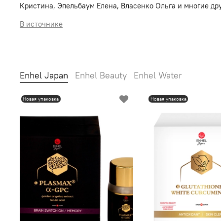
Кристина,
Эпельбаум Елена
,
Власенко Ольга
и многие дру
В источнике
Enhel Japan
Enhel Beauty
Enhel Water
Новая упаковка
Новая упаковка