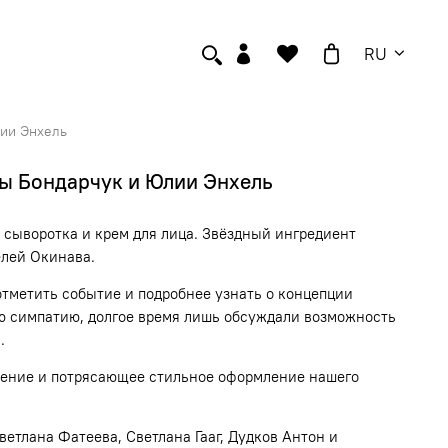
RU
лии Энхель
ны Бондарчук и Юлии Энхель
 сыворотка и крем для лица. Звёздный ингредиент
елей
Окинава
.
отметить событие и подробнее узнать о концепции
ую симпатию, долгое время лишь обсуждали возможность
.
роение и потрясающее стильное оформление нашего
ветлана Фатеева
,
Светлана Гааг
,
Дудков Антон
и