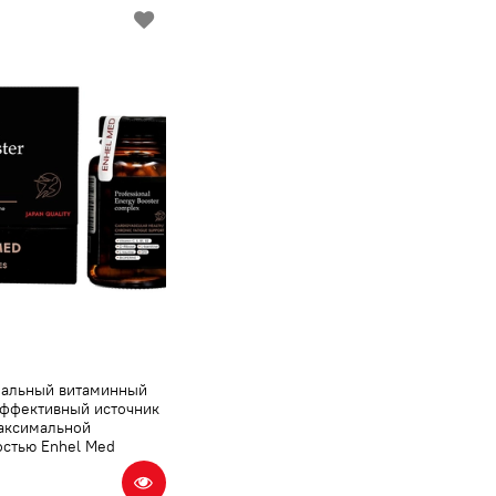
альный витаминный
Эффективный источник
максимальной
остью Enhel Med