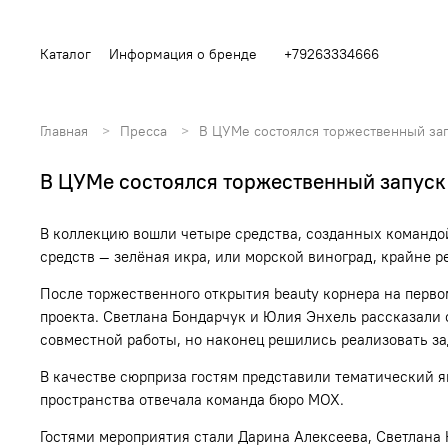
Каталог
Информация о бренде
+79263334666
Главная
Пресса
В ЦУМе состоялся торжественный за
В ЦУМе состоялся торжественный запуск
В коллекцию вошли четыре средства, созданных командой
средств — зелёная икра, или морской виноград, крайне 
После торжественного открытия beauty корнера на перво
проекта.
Светлана Бондарчук
и
Юлия
Энхель рассказали о
совместной работы, но наконец решились реализовать за
В качестве сюрприза гостям представили тематический 
пространства отвечала команда бюро МОХ.
Гостями мероприятия стали
Дарина Алексеева
,
Светлана 