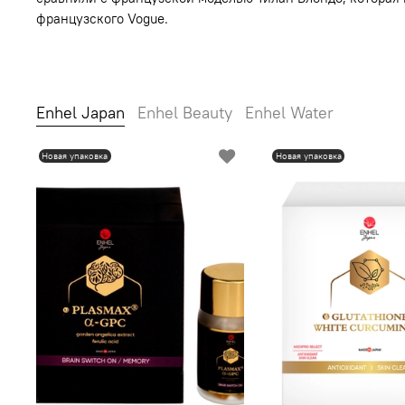
французского Vogue.
Enhel Japan
Enhel Beauty
Enhel Water
Новая упаковка
Новая упаковка