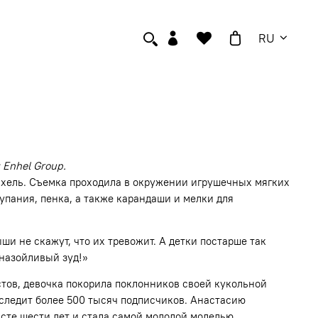
RU
 Enhel Group.
нхель. Съемка проходила в окружении игрушечных мягких
купания, пенка, а также карандаши и мелки для
и не скажут, что их тревожит. А детки постарше так
 назойливый зуд!»
тов, девочка покорила поклонников своей кукольной
 следит более 500 тысяч подписчиков. Анастасию
сте шести лет и стала самой молодой моделью