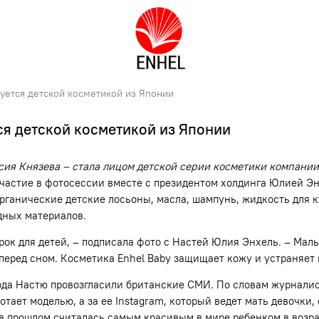
зуется детской косметикой из Японии
ся детской косметикой из Японии
сия Князева – стала лицом детской серии косметики компании
 участие в фотосессии вместе с президентом холдинга Юлией Э
 органические детские лосьоны, масла, шампунь, жидкость для 
дных материалов.
к для детей, – подписала фото с Настей Юлия Энхель. – Малыш
 перед сном. Косметика Enhel Baby защищает кожу и устраняет
года Настю провозгласили британские СМИ. По словам журналис
ает моделью, а за ее Instagram, который ведет мать девочки,
в прошлом считалась самым красивым в мире ребенком в возра