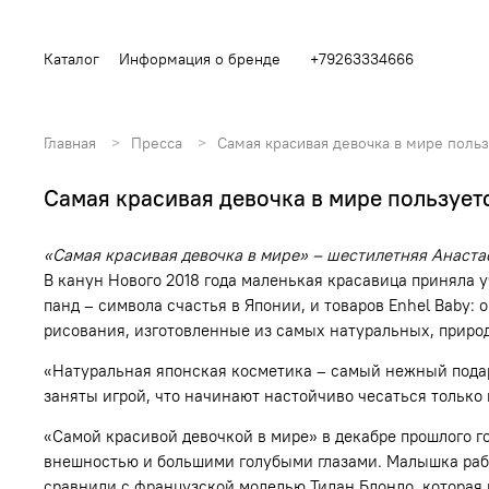
Каталог
Информация о бренде
+79263334666
Главная
Пресса
Самая красивая девочка в мире поль
Самая красивая девочка в мире пользует
«Самая красивая девочка в мире» – шестилетняя Анаста
В канун Нового 2018 года маленькая красавица приняла
панд – символа счастья в Японии, и товаров Enhel Baby:
рисования, изготовленные из самых натуральных, приро
«Натуральная японская косметика – самый нежный подаро
заняты игрой, что начинают настойчиво чесаться только
«Самой красивой девочкой в мире» в декабре прошлого 
внешностью и большими голубыми глазами. Малышка работ
сравнили с французской моделью Тилан Блондо, которая 