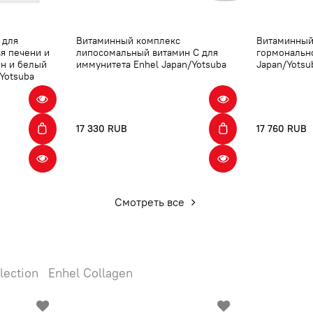
 для
Витаминный комплекс
Витаминный
ья печени и
липосомальный витамин С для
гормонально
он и белый
иммунитета Enhel Japan/Yotsuba
Japan/Yotsu
Yotsuba
17 330 RUB
17 760 RUB
Смотреть все
lection
Enhel Collagen