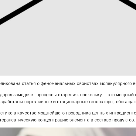
убликована статья о феноменальных свойствах молекулярного в
одород замедляет процессы старения, поскольку — это мощный
азработаны портативные и стационарные генераторы, обогащаю
метике в качестве мощнейшего проводника ценных ингредиенто
ерапевтическую концентрацию элемента в составе продуктов.