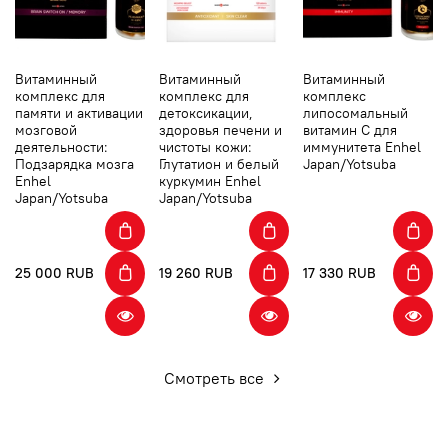
Витаминный
Витаминный
Витаминный
комплекс для
комплекс для
комплекс
памяти и активации
детоксикации,
липосомальный
мозговой
здоровья печени и
витамин С для
деятельности:
чистоты кожи:
иммунитета Enhel
Подзарядка мозга
Глутатион и белый
Japan/Yotsuba
Enhel
куркумин Enhel
Japan/Yotsuba
Japan/Yotsuba
25 000 RUB
19 260 RUB
17 330 RUB
Смотреть все