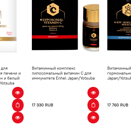
 для
Витаминный комплекс
Витаминный
ья печени и
липосомальный витамин С для
гормонально
он и белый
иммунитета Enhel Japan/Yotsuba
Japan/Yotsu
Yotsuba
17 330 RUB
17 760 RUB