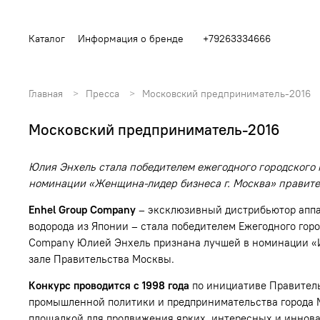
Каталог
Информация о бренде
+79263334666
Главная
Пресса
Московский предприниматель-2016
Московский предприниматель-2016
Юлия Энхель стала победителем ежегодного городского 
номинации «Женщина-лидер бизнеса г. Москва» правите
Enhel Group Company
– эксклюзивный дистрибьютор аппар
водорода из Японии – стала победителем Ежегодного гор
Company Юлией Энхель признана лучшей в номинации «И
зале Правительства Москвы.
Конкурс проводится с 1998 года
по инициативе Правитель
промышленной политики и предпринимательства города 
площадкой для продвижения ярких, интересных и иннова