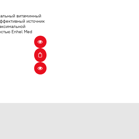
альный витаминный
Эффективный источник
максимальной
остью Enhel Med