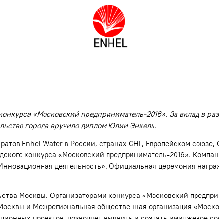
конкурса «Московский предприниматель-2016». За вклад в ра
льство города вручило диплом Юлии Энхель.
атов Enhel Water в России, странах СНГ, Европейском союзе, 
одского конкурса «Московский предприниматель-2016». Компани
нновационная деятельность». Официальная церемония награж
ства Москвы. Организаторами конкурса «Московский предприн
Москвы и Межрегиональная общественная организация «Моско
ционных проектов, позволяет выявить и создать имиджевое со