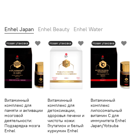
Enhel Japan
Enhel Beauty
Enhel Water
Новая упаковка
Новая упаковка
Новая упаковка
Витаминный
Витаминный
Витаминный
комплекс для
комплекс для
комплекс
памяти и активации
детоксикации,
липосомальный
мозговой
здоровья печени и
витамин С для
деятельности:
чистоты кожи:
иммунитета Enhel
Подзарядка мозга
Глутатион и белый
Japan/Yotsuba
Enhel
куркумин Enhel