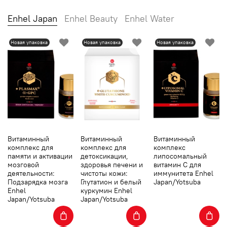
Enhel Japan
Enhel Beauty
Enhel Water
Новая упаковка
Новая упаковка
Новая упаковка
Витаминный
Витаминный
Витаминный
комплекс для
комплекс для
комплекс
памяти и активации
детоксикации,
липосомальный
мозговой
здоровья печени и
витамин С для
деятельности:
чистоты кожи:
иммунитета Enhel
Подзарядка мозга
Глутатион и белый
Japan/Yotsuba
Enhel
куркумин Enhel
Japan/Yotsuba
Japan/Yotsuba