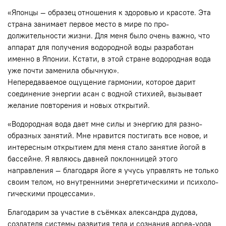
«Японцы — образец отношения к здоровью и красоте. Эта
страна занимает первое место в мире по про­
должительности жизни. Для меня было очень важно, что
аппарат для получения водородной воды разрабо­тан
именно в Японии. Кстати, в этой стране водородная вода
уже почти заменила обычную».
Непередаваемое ощущение гармо­нии, которое дарит
соедине­ние энергии асан с водной стихией, вызывает
жела­ние повторения и новых открытий.
«Водородная вода дает мне силы и энергию для разно­
образных занятий. Мне нравится постигать все новое, и
интерес­ным открытием для меня стало занятие йогой в
бассейне. Я являюсь давней поклонницей этого
направления — благодаря йоге я учусь управлять не только
своим телом, но внутренними энергетическими и психоло-
гическими процессами».
Благодарим за участие в съёмках александра дудова,
создателя системы развития тела и сознания apnea-yoga