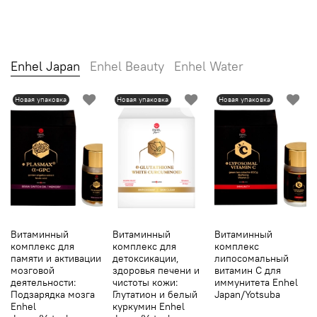
Enhel Japan
Enhel Beauty
Enhel Water
Новая упаковка
Новая упаковка
Новая упаковка
Витаминный
Витаминный
Витаминный
комплекс для
комплекс для
комплекс
памяти и активации
детоксикации,
липосомальный
мозговой
здоровья печени и
витамин С для
деятельности:
чистоты кожи:
иммунитета Enhel
Подзарядка мозга
Глутатион и белый
Japan/Yotsuba
Enhel
куркумин Enhel