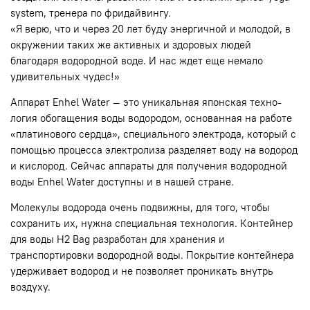
system, тренера по фридайвингу.
«Я верю, что и через 20 лет буду энергичной и молодой, в
окружении таких же активных и здоровых людей
благодаря водородной воде. И нас ждет еще немало
удивительных чудес!»
Аппарат Enhel Water — это уникальная японская техно­
логия обогащения воды водо­родом, основанная на работе
«платинового сердца», специ­ального электрода, который с
помощью процесса электроли­за разделяет воду на водород
и кислород. Сейчас аппараты для получения водородной
воды Enhel Water доступны и в нашей стране.
Молекулы водорода очень подвижны, для того, чтобы
сохранить их, нужна специаль­ная технология. Контейнер
для воды H2 Bag разработан для хранения и
транспортиров­ки водородной воды. Покрытие контейнера
удерживает водо­род и не позволяет проникать внутрь
воздуху.