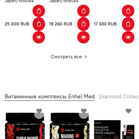
Japan/Yotsuba
Japan/Yotsuba
25 000 RUB
19 260 RUB
17 330 RUB
Смотреть все
Витаминные комплексы Enhel Med
Diamond Collec