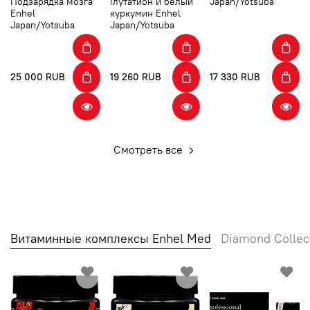
Подзарядка мозга
Глутатион и белый
Japan/Yotsuba
Enhel
куркумин Enhel
Japan/Yotsuba
Japan/Yotsuba
25 000 RUB
19 260 RUB
17 330 RUB
Смотреть все
Витаминные комплексы Enhel Med
Diamond Collec