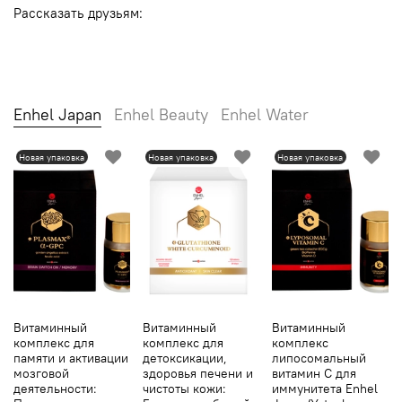
Рассказать друзьям:
Enhel Japan
Enhel Beauty
Enhel Water
Новая упаковка
Новая упаковка
Новая упаковка
Витаминный
Витаминный
Витаминный
комплекс для
комплекс для
комплекс
памяти и активации
детоксикации,
липосомальный
мозговой
здоровья печени и
витамин С для
деятельности:
чистоты кожи:
иммунитета Enhel