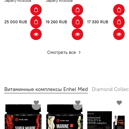
Japan/Yotsuba
Japan/Yotsuba
25 000 RUB
19 260 RUB
17 330 RUB
Смотреть все
Витаминные комплексы Enhel Med
Diamond Collec