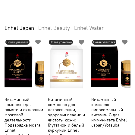
Enhel Japan
Enhel Beauty
Enhel Water
Новая упаковка
Новая упаковка
Новая упаковка
Витаминный
Витаминный
Витаминный
комплекс для
комплекс для
комплекс
памяти и активации
детоксикации,
липосомальный
мозговой
здоровья печени и
витамин С для
деятельности:
чистоты кожи:
иммунитета Enhel
Подзарядка мозга
Глутатион и белый
Japan/Yotsuba
Enhel
куркумин Enhel