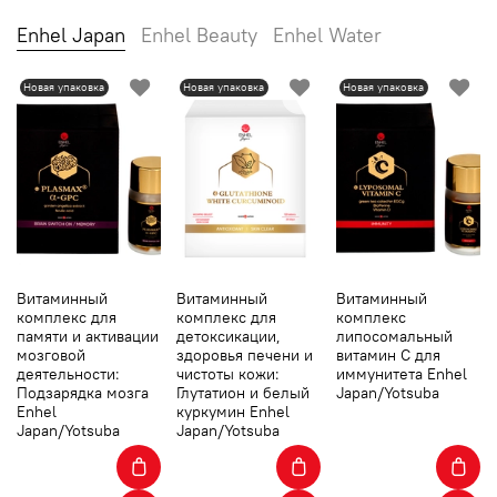
Enhel Japan
Enhel Beauty
Enhel Water
Новая упаковка
Новая упаковка
Новая упаковка
Витаминный
Витаминный
Витаминный
комплекс для
комплекс для
комплекс
памяти и активации
детоксикации,
липосомальный
мозговой
здоровья печени и
витамин С для
деятельности:
чистоты кожи:
иммунитета Enhel
Подзарядка мозга
Глутатион и белый
Japan/Yotsuba
Enhel
куркумин Enhel
Japan/Yotsuba
Japan/Yotsuba